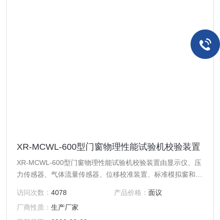
XR-MCWL-600型门窗物理性能试验机校验装置
XR-MCWL-600型门窗物理性能试验机校验装置由显示仪、压
力传感器、气体流量传感器、位移校准装置、标准模拟窗和淋
水收集系统组成，可对门窗物理性能试验机的水流量、风流
访问次数：
4078
产品价格：
面议
量、压力、位移进行校准和对气密性、水密性进行测试。该校
厂商性质：
生产厂家
验装置仪表采用触摸屏显示，能实时显示数据，能画出实时时