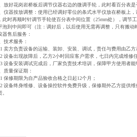
6、放好花岗岩桥板后调节仪器右边的微调手轮，此时看百分表是
7、仪器按放调整：使用已经调好零位的条式水平仪放在桥板上，
，此时再顺时针调节手轮使百分表中间位置（25mm处），调节
平泡到中间即可（注：调好后，以后使用无需再调整，只有搬动
仪器售后服务：
1、技术服务：
1.1 卖方负责设备的运输、装卸、安装、调试，责任与费用由乙方
1.2 设备出现故障后，乙方2小时回应客户需求，七日内完成维修
1.3 设备安装调试完成后，厂家负责技术培训，保障甲方使用者
2、质量保证期：
2.1 保修期限为自产品验收合格之日起12个月；
2.2 设备终身维修、设备操控软件免费升级，保修期外乙方提供
责。