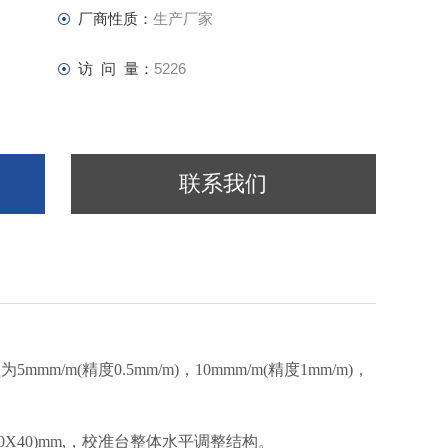
厂商性质：
生产厂家
访 问 量：
5226
联系我们
mm/m(精度0.5mm/m)，10mmm/m(精度1mm/m)，
0X40)mm,，校准台整体水平调整结构。