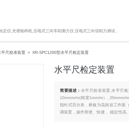
定仪,光谱铣样机,压电式三向车削测力仪,压电式三向切削力测试系统
水平尺校准装置
> XR-SPC1200型水平尺检定装置
水平尺检定装置
简要描述：
水平尺校准装置,水平尺检定
10mmm/m(精度1mm/m）, 20
指针式百分表，桥板为花岗岩工作面（1
调装置，操作简便、快捷 、稳定性高、高
广泛用于企业及计量检测部门。