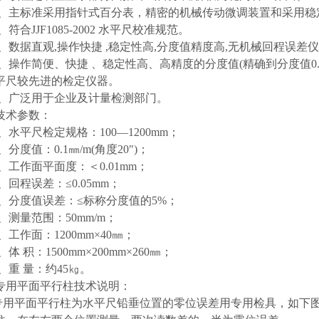
2、主标准采用指针式百分表，精密的机械传动微调装置和采用稳
、符合JJF1085-2002 水平尺校准规范。
4、数据直观,操作快捷 ,稳定性高,分度值精度高,无机械回程误
5、操作简便、快捷 、稳定性高、高精度的分度值(精确到分度值0
平尺较先进的检定仪器。
6、广泛用于企业及计量检测部门。
技术参数：
1、水平尺检定规格：100—1200mm；
、分度值：0.1㎜/m(角度20")；
3、工作面平面度：＜0.01mm；
4、回程误差：≤0.05mm；
5、分度值误差：≤标称分度值的5%；
6、测量范围：50mm/m；
、工作面：1200mm×40㎜；
、体 积：1500mm×200mm×260㎜；
9、重 量：约45㎏。
专用平面平行柱技术说明：
专用平面平行柱为水平尺铅垂位置的零位误差用专用检具，如下