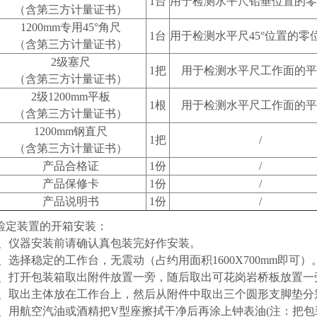
1台
用于检测水平尺铅垂位置的零
（含第三方计量证书）
1200mm专用45°角尺
1台
用于检测水平尺45°位置的零
（含第三方计量证书）
2级塞尺
1把
用于检测水平尺工作面的平
（含第三方计量证书）
2级1200mm平板
1根
用于检测水平尺工作面的平
（含第三方计量证书）
1200mm钢直尺
1把
/
（含第三方计量证书）
产品合格证
1份
/
产品保修卡
1份
/
产品说明书
1份
/
检定装置的开箱安装：
1、仪器安装前请确认真包装完好作安装。
2、选择稳定的工作台，无震动（占约用面积1600X700mm即可）
3、打开包装箱取出附件放置一旁，随后取出可花岗岩桥板放置一
4、取出主体放在工作台上，然后从附件中取出三个圆形支脚垫分
5、用航空汽油或酒精把V型座擦拭干净后再涂上钟表油(注：把包