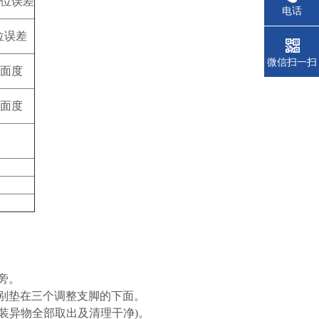
位误差
电话
位误差
微信扫一扫
面度
面度
。
旁。
别垫在三个调整支脚的下面。
装异物全部取出及清理干净)。