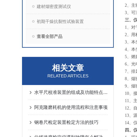
2、
建材烟密度测试仪
3、
三、
初期干燥抗裂性试验装置
1、对
2、用
查看全部产品
3、本
4、本
5、燃
6、光
相关文章
7、
RELATED ARTICLES
8、烟
9、烟
水平尺校准装置的组成及功能特点概述
10、
11、
阿克隆磨耗机的使用流程和注意事项
12
13、
钢卷尺检定装置检定方法的技巧
14、
四、