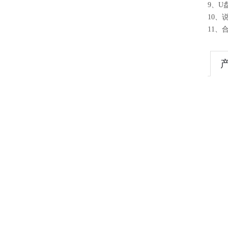
9、U
10、
11、