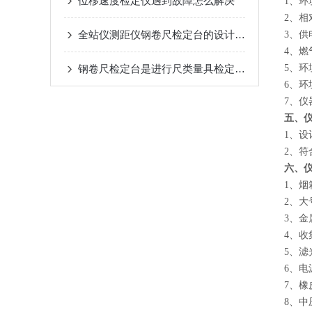
位移速度检定仪遇到故障怎么解决
1、环
2、相
全站仪测距仪钢卷尺检定台的设计原理及应用场景
3、供
4、燃
钢卷尺检定台是进行尺类量具检定的必需设备
5、环
6、
7、
五、
1、设
2、符合
六、
1、烟
2、大
3、金
4、收
5、
6、电
7、橡
8、中