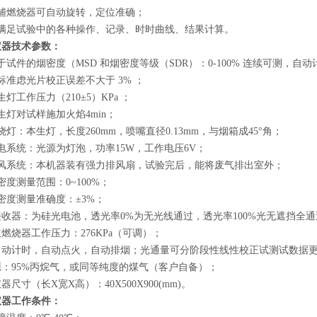
主辅燃烧器可自动旋转，定位准确；
可满足试验中的各种操作、记录、时时曲线、结果计算。
仪器技术参数：
于试件的烟密度（MSD 和烟密度等级（SDR）：0-100% 连续可
测，自动
标准虑光片校正误差不大于 3% ；
生灯工作压力（210±5）KPa ；
生灯对试样施加火焰4min；
烧灯：本生灯，长度260mm，喷嘴直径0.13mm，与烟箱成45°角；
电系统：光源为灯泡，功率15W，工作电压6V；
排风系统：本机器装有强力排风扇，试验完后，能将废气排出室外；
密度测量范围：0~100%；
密度测量准确度：±3%；
接收器：为硅光电池，透光率0%为无光线通过，透光率100%光无遮挡全
通
主燃烧器工作压力：276KPa（可调）；
、自动计时，自动点火，自动排烟；光通量可分阶段性线性校正试测试数据
源：95%丙烷气，或同等纯度的煤气（客户自备）；
仪器尺寸（长X宽X高）：40X500X900(mm)。
仪器工作条件：