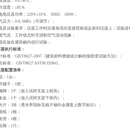
境温度：0℃-40℃；
对湿度：≤85％
电电压及功率：220V±10％、50HZ、100W；
气压力：0-0.3MPa（可调节）；
境及试验要求：仪器工作时应避免强光直接照射或反射到仪器上；试验进行90
环境气流：工作状态时无强制空气流动现象；
仪器应放在通风橱内进行试验；
仪器执行标准：
计标准：GB/T8627-2007《建筑材料燃烧或分解的烟密度试验方法》；
标准： GB/T8627 ASTM D2843。
仪器配置清单：
箱：1台；
号镊子：1把；
属网：3个（放入试样支架上框风）；
集盒：1个（放入试样支架下框内）；
滤光片：3块（透光率指标见镜片轴向金属套上数字标识）；
源线：1根；
皮管：1根；
压阀：1只；