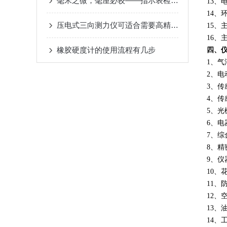
毫米之微，毫厘必较——指示表检定仪实战工作过程
13、
14、
压电式三向测力仪可适合需要高精度力测量的场合
15、
16、
橡胶硬度计的使用流程有几步
四、
1、气
2、
3、
4、传
5、光
6、
7、综
8、精
9、仪
10、
11、
12、
13、
14、