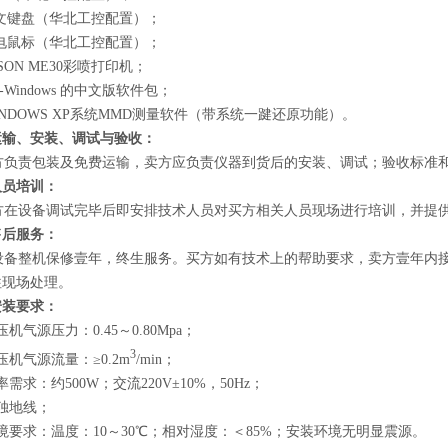
中文键盘（华北工控配置）；
光电鼠标（华北工控配置）；
PSON ME30彩喷打印机；
S-Windows 的中文版软件包；
WINDOWS XP系统MMD测量软件（带系统一踺还原功能）。
运输、安装、调试与验收：
负责包装及免费运输，卖方应负责仪器到货后的安装、调试；验收标准和
人员培训：
在设备调试完毕后即安排技术人员对买方相关人员现场进行培训，并提供相
售后服务：
备整机保修壹年，终生服务。买方如有技术上的帮助要求，卖方壹年内接到
往现场处理。
安装要求：
压机气源压力：0.45～0.80Mpa；
3
压机气源流量：≥0.2m
/min；
率需求：约500W；交流220V±10%，50Hz；
独地线；
境要求：温度：10～30℃；相对湿度：＜85%；安装环境无明显震源。