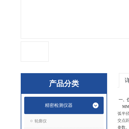
产品分类
一、
精密检测仪器
MM
弧半
交点
轮廓仪
参数