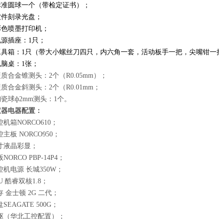
标准圆球一个（带检定证书）；
软件刻录光盘；
彩色喷墨打印机；
电源插座：1只；
、工具箱：1只（带大小螺丝刀四只，内六角一套，活动板手一把，尖嘴钳一
电脑桌：1张；
硬质合金锥测头：2个（R0.05mm）；
硬质合金斜测头：2个（R0.01mm；
陶瓷球ф2mm测头：1个。
仪器电器配置：
控机箱NORCO610；
控主板 NORCO950；
17寸液晶彩显；
版NORCO PBP-14P4；
工控机电源 长城350W；
PU 酷睿双核1.8；
存 金士顿 2G 二代；
盘SEAGATE 500G；
光驱（华北工控配置）；