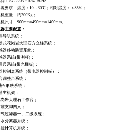
电源：AC
220V±10% 50Hz；
环境要求：温度：10～30℃；相对湿度：＜85%；
主机重量：约200Kg；
主机尺寸：900mm×4
9
0mm×1
400mm。
仪器主要配置：
浮导轨系统；
电动式花岗岩大理石方立柱系统；
传感器移动装置系统；
感器系统(带测杆)；
栅尺系统(带光栅板)；
电器控制盒系统（带电器控制板）；
合调整台系统；
密V形铁系统；
器主机架；
花岗岩大理石工作台；
防震支脚四只；
空气过滤器一、二级系统；
油水分离器系统；
工控计算机系统；