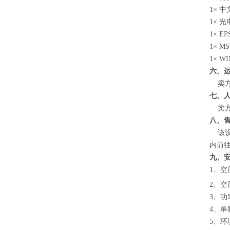
1× 
1× 
1× E
1× M
1× 
六、
卖方
七、
卖方
八、
该设
内前
九、
1、空
2、空
3、功
4、单
5、环