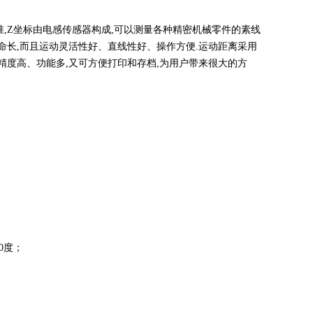
准,Z坐标由电感传感器构成,可以测量各种精密机械零件的素线
命长,而且运动灵活性好、直线性好、操作方便.运动距离采用
精度高、功能多,又可方便打印和存档,为用户带来很大的方
0度；