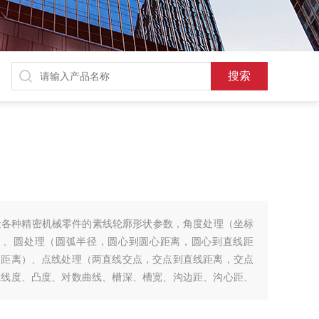
可测量各种精密机械零件的素线轮廓形状参数，角度处理（坐标
）、圆处理（圆弧半径，圆心到圆心距离，圆心到直线距
的距离）、点线处理（两直线交点，交点到直线距离，交点
直线度、凸度、对数曲线、槽深、槽宽、沟边距、沟心距、
等形状参数。