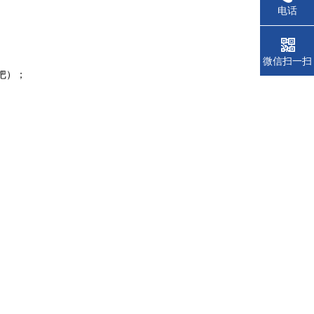
电话
微信扫一扫
把）；