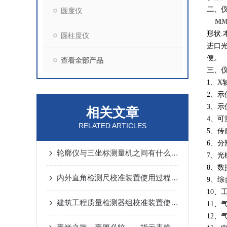
二、
圆度仪
MM
形状
圆柱度仪
进口光
便。
查看全部产品
三、
1、X
2、示
3、示
相关文章
4、可
RELATED ARTICLES
5、传
6、分
轮廓仪与三坐标测量机之间有什么样的区别
7、光
8、数
内外直角检测尺校准装置使用过程中的具体流程
9、综
10、
建筑工程质量检测器组校准装置使用时应遵循的步骤
11、气
12、气