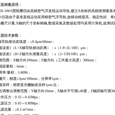
仪器测量原理：
D-100A型
轮廓仪
由高精密气浮直线运动导轨,建立X坐标的高精密测量基
.本仪器由于基准直线运动采用精密气浮导轨,故移动精度高、稳定性好、寿
栅尺计量,X轴的尺寸坐标精确,数据采集及数据处理均采用计算机,故测试
仪器技术参数：
轴导轨移动直线度：≤0.4μm/60mm；
值误差1（L=X轴导轨移动距离）：±
（1.8+2L/100）μm；
值误差2（H=Z轴方向测量高度）：±
（2+15H/100）μm；
测范围：X轴方向100mm；Z轴方向（工件最大高度）300mm；
感器量程：6mm；
辨率/量程：1/4096；
栅尺：精度±
3
μm/
100mm，
分辨率1μm；
据采样：精密直光栅触发采样1μm/点；
合调整台调整范围：Y轴方向10mm，X轴水平可调±40度，Z轴回轴可调36
工作压力：0.
35～
0.4
3Mpa；
源压力：0.45～0.8
0
Mpa
；
源流量：≥0.2 m³/min
；