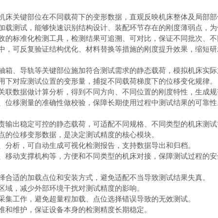
机床关键部位在不同载荷下的变形数据，直观反映机床整体及局部部
加载测试，能够快速识别结构设计、装配环节存在的刚度薄弱点，为
收的标准化检测工具，检测结果可追溯、可对比，保证不同批次、不
中，可反复验证结构优化、材料替换等措施的刚度提升效果，缩短研
轴箱、导轨等关键部位施加符合测试需求的静态载荷，模拟机床实际
用下对应测试位置的变形量，捕捉不同载荷梯度下的位移变化规律。
关联数据做计算分析，得到不同方向、不同位置的刚度特性，生成规
、位移测量的准确性做校验，保障长期使用过程中测试结果的可靠性
责输出稳定可控的静态载荷，可适配不同规格、不同类型的机床测试
点的位移变形数据，是决定测试精度的核心模块。
、分析，可自动生成可视化检测报告，支持数据导出和归档。
、移动支撑机构等，方便和不同类型的机床对接，保障测试过程的安
择合适的加载点位和安装方式，避免适配不当导致测试结果失真。
区域，减少外部环境干扰对测试精度的影响。
采集工作，避免超量程加载、点位选择错误导致的无效测试。
准和维护，保证设备本身的检测精度长期稳定。