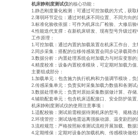
机床静刚度测试仪
的核心功能：
1.静态刚度量化检测：可通过可控加载的方式，获取
2.薄弱环节定位：通过对机床不同位置、不同方向的
3.标准化验收依据：可作为机床出厂检验、大修后验
4.性能迭代支撑：在新机床研发、现有型号升级过程
工作原理：
1.可控加载：通过内置的加载装置在机床工作台、主
2.同步采集：搭配的位移传感装置会同步记录载荷作
3.数据分析：内置处理系统会对加载力与对应变形的
4.精度校准：设备内置校准模块，可定期对加载力值
主要组成部分：
1.加载单元：包含施力执行机构和力值调节模块，负
2.传感采集单元：负责实时采集加载力数值和各测试
3.数据处理单元：负责对原始采集数据做计算、存储
4.辅助配套单元：包含机床适配接口、安全防护装置
机床静刚度测试仪的使用注意事项：
1.适配校验：测试前需根据待测机床的型号、规格选
2.环境管控：测试场地需远离强振动源、温变剧烈的
3.流程规范：严格按照标准测试流程开展加载、数据
4.定期维保：定期对设备的加载机构、传感模块做校