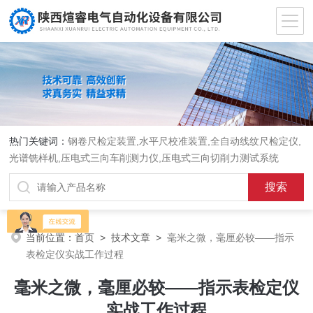
热门关键词：
钢卷尺检定装置,水平尺校准装置,全自动线纹尺检定仪,
光谱铣样机,压电式三向车削测力仪,压电式三向切削力测试系统
当前位置：
首页
>
技术文章
>
毫米之微，毫厘必较——指示
表检定仪实战工作过程
毫米之微，毫厘必较——指示表检定仪
实战工作过程