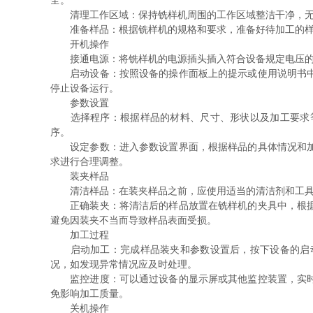
全。
清理工作区域：保持铣样机周围的工作区域整洁干净，无
准备样品：根据铣样机的规格和要求，准备好待加工的样品
开机操作
接通电源：将铣样机的电源插头插入符合设备规定电压的电
启动设备：按照设备的操作面板上的提示或使用说明书中的
停止设备运行。
参数设置
选择程序：根据样品的材料、尺寸、形状以及加工要求等
序。
设定参数：进入参数设置界面，根据样品的具体情况和加工
求进行合理调整。
装夹样品
清洁样品：在装夹样品之前，应使用适当的清洁剂和工具对
正确装夹：将清洁后的样品放置在铣样机的夹具中，根据样
避免因装夹不当而导致样品表面受损。
加工过程
启动加工：完成样品装夹和参数设置后，按下设备的启动
况，如发现异常情况应及时处理。
监控进度：可以通过设备的显示屏或其他监控装置，实时观
免影响加工质量。
关机操作