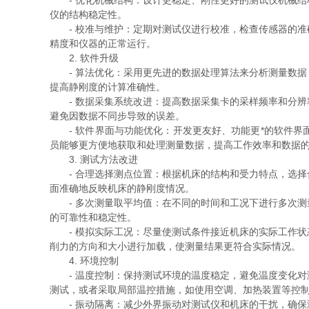
- 优化机械结构：设计更稳定、刚性更好的测试仪机械结
仪的结构稳定性。
- 校准与维护：定期对测试仪进行校准，检查传感器的准
精度和仪器的正常运行。
2. 软件升级
- 算法优化：采用更先进的数据处理算法来分析测量数据
提高静刚度的计算准确性。
- 数据采集系统改进：提高数据采集卡的采样频率和分辨
避免因数据不同步导致的误差。
- 软件界面与功能优化：开发更友好、功能更*的软件界
员能够更方便地获取和处理测量数据，提高工作效率和数据
3. 测试方法改进
- 合理选择测点位置：根据机床的结构和受力特点，选择
面准确地反映机床的静刚度情况。
- 多次测量取平均值：在不同的时间和工况下进行多次测
的可靠性和稳定性。
- 模拟实际工况：尽量使测试条件接近机床的实际工作状
削力的方向和大小进行加载，使测量结果更符合实际情况。
4. 环境控制
- 温度控制：保持测试环境的温度稳定，避免温度变化对
测试，或者采取局部温控措施，如使用空调、加热装置等控
- 振动隔离：减少外界振动对测试仪和机床的干扰，确保