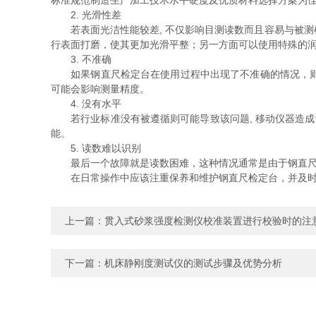
标准规范制造生产加工技术水平硬度及优质材料选择方案为
2. 光滑性差
若表面光洁性能较差, 不仅影响目测读数而且容易与被测
行表面打磨，使其更加光滑平整；另一方面可以使用特殊的
3. 不准确
如果钢直尺检定台在使用过程中出现了不准确的情况，则需
可能会影响测量精度。
4. 没有水平
若行业标准没有被遵循则可能导致该问题, 移动仪器造成
能。
5. 读数难以识别
最后一个故障就是读数困难，这种情况通常是由于钢直尺缩
在日常操作中应该注重保养和维护钢直尺检定台，并及时排
上一篇：
贯入式砂浆强度检测仪校准装置进行校验时的注
下一篇：
机床静刚度测试仪的测试步骤及优势分析