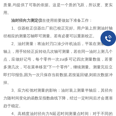
质量,均提供了可靠的依据。这是一个质的飞跃，所以更、更实
用。
油封径向力测定仪
在使用前要做如下准备工作：
1、仪器校正仪器出厂前已校正完好。用户装上所测油封轴
径相应的测量芯轴即可测量。若有必要可以重新校正。
2、油封测量：将油封刃口涂少许机油后，平装在测量用芯
轴上，用手轻轻正反转动几次轴可测量，若在同一油封上测几个
点，应做好记号，每个零件一次zui多可记四次测量数值，若要
多测几次，可在菜单移至“下一个零件”，继续测量。测量完后立
即打印报告,因为一次只保存当前数据,若按返回键,则前次数据冲
掉。
3、应力松弛对测量的影响：油封装上测量半轴后，其径向
力随时间变化的函数呈指数曲线下降，经过一定时间后才会逐渐
趋于稳定。
4、高精度油封径向力N延迟时间测量点时间：对于不同的