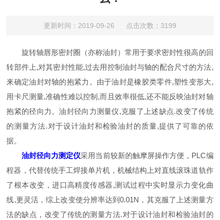
更新时间：2019-09-26 点击次数：3199
旋转轴唇形密封圈（亦称油封）常用于要求密封性很高的回
转部件上,对其密封性能,过去用控制油封与轴的配合尺寸的方法,
来确定油封对轴的抱紧力。由于油封是橡胶类零件,塑性变形大,
用卡尺测量,准确性难以控制,而且效率很低,还不能反映油封对轴
抱紧的径向力。油封径向力测量仪,克服了上述缺点.改变了传统
的测量方法.对于设计油封和检验油封的质量,提供了可靠的依
据。
油封径向力测定仪
采用当前较新的触摩屏操作方便，PLC编
程器，代替传统手工焊接单片机，机械结构上对直线滚珠道轨作
了根本改变，进口高精度传感器,测试过程中实时显示力变化曲
线,更灵活，综上改变使分辨率达到0.01N，其克服了上述测量方
法的缺点，改变了传统的测量方法.对于设计油封和检验油封的